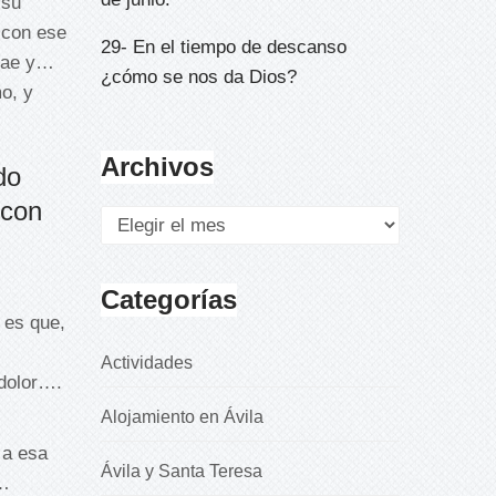
 su
 con ese
29- En el tiempo de descanso
trae y…
¿cómo se nos da Dios?
o, y
Archivos
do
 con
Categorías
 es que,
Actividades
 dolor….
Alojamiento en Ávila
 a esa
Ávila y Santa Teresa
c…