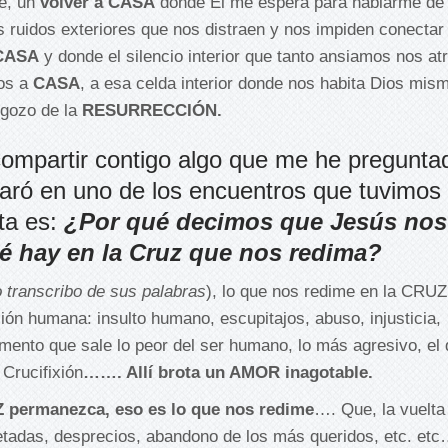
e, un
volver a CASA
donde Él me espera para hablarme de
ruidos exteriores que nos distraen y nos impiden conectar
 CASA
y donde el silencio interior que tanto ansiamos nos a
mos a
CASA
, a esa celda interior donde nos habita Dios mism
 gozo de la
RESURRECCIÓN.
 compartir contigo algo que me he pregunta
aró en uno de los encuentros que tuvimos
nta es:
¿Por qué decimos que Jesús nos
 hay en la Cruz que nos redima?
o transcribo de sus palabras
), lo que nos redime en la CRUZ
ción humana: insulto humano, escupitajos, abuso, injusticia,
ento que sale lo peor del ser humano, lo más agresivo, el
Crucifixión
……. Allí brota un AMOR inagotable.
Z permanezca, eso es lo que nos redime
…. Que, la vuelta
bofetadas, desprecios, abandono de los más queridos, etc. et