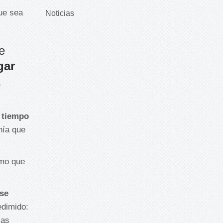
ue sea
Noticias
e
gar
 tiempo
nía que
smo que
 se
edimido:
sas