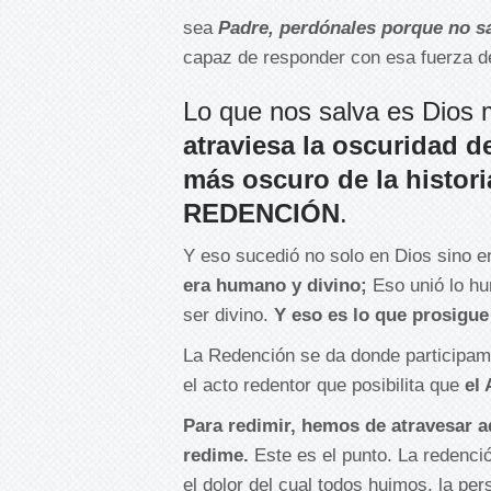
sea
Padre, perdónales porque no s
capaz de responder con esa fuerza 
Lo que nos salva es Dios 
atraviesa la oscuridad d
más oscuro de la histori
REDENCIÓN
.
Y eso sucedió no solo en Dios sino 
era humano y divino;
Eso unió lo hu
ser divino.
Y eso es lo que prosigue
La Redención se da donde participa
el acto redentor que posibilita que
el
Para redimir, hemos de atravesar a
redime.
Este es el punto. La redenci
el dolor del cual todos huimos, la pe