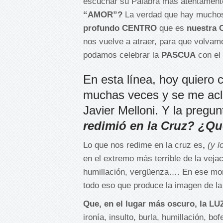
escuchar su Palabra más atentament
“AMOR”?
La verdad que hay muchos 
profundo CENTRO
que es
nuestra
nos vuelve a atraer, para que volva
podamos celebrar la
PASCUA
con el
En esta línea, hoy quiero
muchas veces y se me acl
Javier Melloni. Y la pregu
redimió en la Cruz?
¿Qué
Lo que nos redime en la cruz es
,
(y l
en el extremo más terrible de la veja
humillación, vergüenza…. En ese mom
todo eso que produce la imagen de la 
Que, en el lugar más oscuro, la LU
ironía, insulto, burla, humillación, 