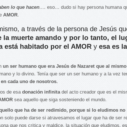
aben lo que hacen
….
eso… dudo si hay persona humana q
de
AMOR
.
mismo, a través de la persona de Jesús qu
e la muerte amando y por lo tanto, el lu
a está habitado por el
AMOR
y
esa es la
en
un ser humano que era Jesús de Nazaret que al mismo
mano y lo divino. Tenía que ser un ser humano y a la vez te
 en cada uno de nosotros.
mos de esa
donación infinita
del acto creador que es el mi
 AMOR
sea aquello que siga sosteniendo el mundo.
quello que ha de ser redimido,
porque si lo eludimos no
ón solo puede darse si atravesamos el lugar que ha de ser r
rsona que nos critica y maldice, la situación que eludimos, e